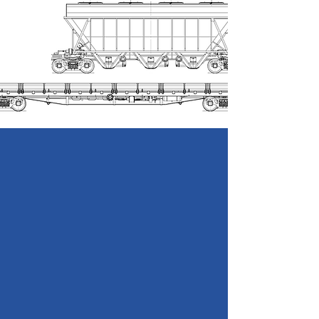
АТ «Дніпровський завод з ремонту та
будівництва пасажирських вагонів» (АТ
«ДНІПРОВАГОНРЕМБУД»)- сучасне
високотехнологічне та одне із старіших
підприємств України з більш ніж 125-
річним досвідом успішної
роботи.
Основною спеціалізацією
підприємства є ремонт та виготовлення
рухомого складу залізниць і його
комплектуючих.