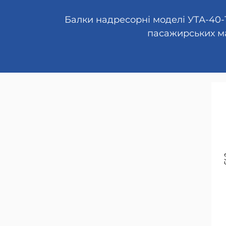
Балки надресорні моделі УТА-40-1.
пасажирських ма