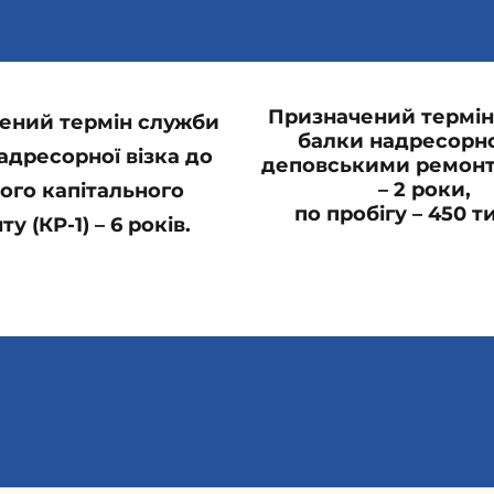
Призначений термін
ений термін служби
балки надресорно
адресорної візка до
деповськими ремонт
– 2 роки,
ого капітального
по пробігу – 450 ти
у (КР-1) – 6 років.