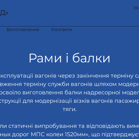
Ук
Д»
Виготовлення
Контакти
Рами і балки
ксплуатації вагонів через закінчення терміну с
ження терміну служби вагонів шляхом модерніз
освоїло виготовлення балки надресорної моделі
струкції для модернізації візків вагонів пасаж
тяги.
ли статичні випробування та відповідають ви
ных дорог МПС колеи 1520мм», що підтверджує