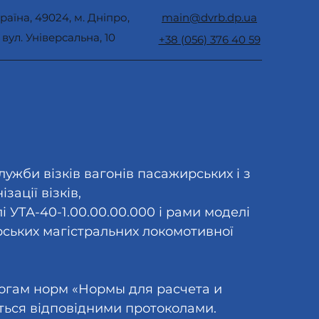
раїна, 49024, м. Дніпро,
main@dvrb.dp.ua
вул. Універсальна, 10
+38 (056) 376 40 59
лужби візків вагонів пасажирських і з
ації візків,
 УТА-40-1.00.00.00.000 і рами моделі
ирських магістральних локомотивної
могам норм «Нормы для расчета и
ться відповідними протоколами.