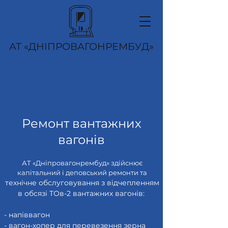
АТ «ДНІПРОВАГОНРЕМБУД»
Ремонт вантажних
вагонів
АТ «Дніпровагонрембуд» здійснює
капітальний і деповський ремонти та
технічне обслуговування з відчепленням
в обсязі ТОв-2 вантажних вагонів:
- напіввагон
- вагон-хопер для перевезення зерна